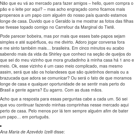
Não que eu vá ao mercado para fazer amigos – hello, quem compra o
pão e o leite por aqui? – mas acho engraçado como ficamos mais
propensos a um papo com alguém do nosso país quando estamos
longe de casa. Duvido que o Geraldo ia me mostrar as fotos das filhas
se tivesse topado comigo no Carrefour da Marginal do Tietê.
Pode parecer bobeira, mas por mais que esses bate-papos sejam
simples e até supérfluos, eu me divirto. Adoro jogar conversa fora
e me sinto também mais… brasileira. Em cinco minutos eu acabo
sabendo mais da vida da Shirley que conheci na seção de queijos do
que sei do meu vizinho que mora grudadinho à minha casa há 1 ano e
meio. Ok, esse vizinho é um caso meio complicado, mas mesmo
assim, será que são os holandeses que são quietinhos demais ou a
brazucada que adora se comunicar? Ou será o fato de que moramos
longe de casa e qualquer oportunidade de se sentir mais perto do
Brasil a gente agarra? Eu agarro. Com as duas mãos.
Acho que a resposta para essas perguntas cabe a cada um. Só sei
que vou continuar fazendo minhas comprinhas nesse mercado aqui
perto de casa. Pelo menos por lá tem sempre alguém afim de bater
um papo… em português.
Ana Maria de Azevêdo Izelli
disse: