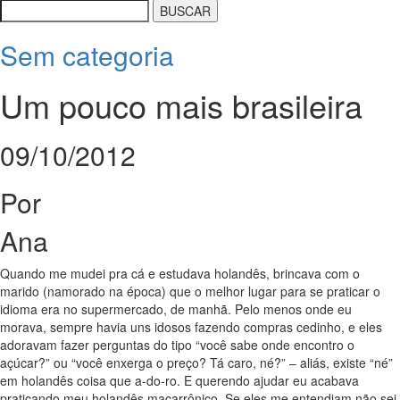
Sem categoria
Um pouco mais brasileira
09/10/2012
Por
Ana
Quando me mudei pra cá e estudava holandês, brincava com o
marido (namorado na época) que o melhor lugar para se praticar o
idioma era no supermercado, de manhã. Pelo menos onde eu
morava, sempre havia uns idosos fazendo compras cedinho, e eles
adoravam fazer perguntas do tipo “você sabe onde encontro o
açúcar?” ou “você enxerga o preço? Tá caro, né?” – aliás, existe “né”
em holandês coisa que a-do-ro. E querendo ajudar eu acabava
praticando meu holandês macarrônico. Se eles me entendiam não sei,