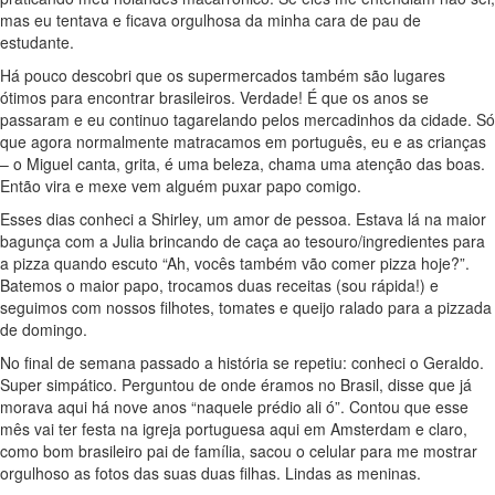
mas eu tentava e ficava orgulhosa da minha cara de pau de
estudante.
Há pouco descobri que os supermercados também são lugares
ótimos para encontrar brasileiros. Verdade! É que os anos se
passaram e eu continuo tagarelando pelos mercadinhos da cidade. Só
que agora normalmente matracamos em português, eu e as crianças
– o Miguel canta, grita, é uma beleza, chama uma atenção das boas.
Então vira e mexe vem alguém puxar papo comigo.
Esses dias conheci a Shirley, um amor de pessoa. Estava lá na maior
bagunça com a Julia brincando de caça ao tesouro/ingredientes para
a pizza quando escuto “Ah, vocês também vão comer pizza hoje?”.
Batemos o maior papo, trocamos duas receitas (sou rápida!) e
seguimos com nossos filhotes, tomates e queijo ralado para a pizzada
de domingo.
No final de semana passado a história se repetiu: conheci o Geraldo.
Super simpático. Perguntou de onde éramos no Brasil, disse que já
morava aqui há nove anos “naquele prédio ali ó”. Contou que esse
mês vai ter festa na igreja portuguesa aqui em Amsterdam e claro,
como bom brasileiro pai de família, sacou o celular para me mostrar
orgulhoso as fotos das suas duas filhas. Lindas as meninas.