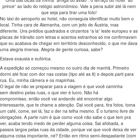
prince” ao lado do relógio astronômico. Vale a pena subir até lá nem
que seja para tirar uma foto!
No táxi do aeroporto ao hotel, não conseguia identificar muito bem o
local. Tinha cara de Alemanha, com um jeito de Áustria, mas
diferente. Uns prédios quadrados e cinzentos “a la” leste europeu e as
placas de trânsito com letras e acentos estranhos só me confirmavam
que eu acabava de chegar em território desconhecido, o que me dava
uma alegria imensa. Alegria de gente curiosa, sabe?
Estava exausta e eufórica.
A expedição só começou mesmo no outro dia de manhã. Primeiro
dormi até ficar com dor nas costas {tipo até as 8} e depois parti para
rua. Eu, minha câmera e os mapinhas.
O legal de não se preparar para a viagem é que você caminha
sem destino pelas ruas, o que vier é lucro. Não há
compromisso, então você vai andando até encontrar algo
interessante, que te chame a atenção. Dai você para, tira fotos, toma
um café, come, sei lá, faz o der na telha mesmo. É o turismo livre de
obrigações. A parte ruim é que como você não sabe o que tem pra
ver, acaba tendo medo de perder alguma coisa. Sai afobada, a
passos largos pelas ruas da cidade, porque vai que você deixa de ver
alguma coisa importante, né? Então em ritmo semi-desgastante {com