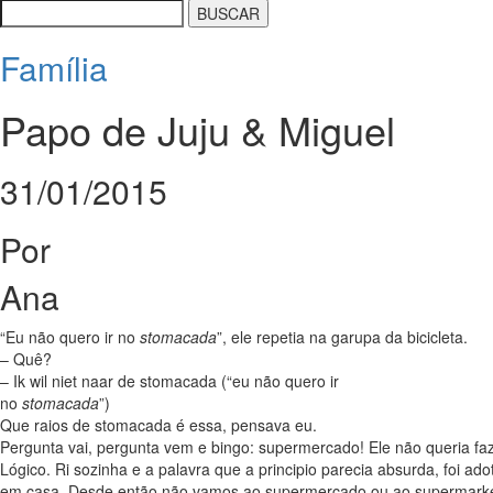
Família
Papo de Juju & Miguel
31/01/2015
Por
Ana
“Eu não quero ir no
stomacada
”, ele repetia na garupa da bicicleta.
– Quê?
– Ik wil niet naar de stomacada (“eu não quero ir
no
stomacada
”)
Que raios de stomacada é essa, pensava eu.
Pergunta vai, pergunta vem e bingo: supermercado! Ele não queria fa
Lógico. Ri sozinha e a palavra que a principio parecia absurda, foi a
em casa. Desde então não vamos ao supermercado ou ao supermark