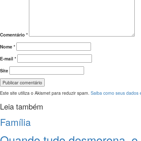
Comentário
*
Nome
*
E-mail
*
Site
Este site utiliza o Akismet para reduzir spam.
Saiba como seus dados 
Leia também
Família
Quando tudo desmorona, o 