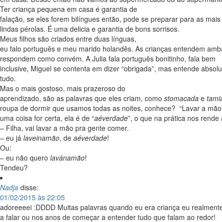
Ter criança pequena em casa é garantia de
falação, se eles forem bilíngues então, pode se preparar para as mais
lindas pérolas. É uma delicia e garantia de bons sorrisos.
Meus filhos são criados entre duas línguas,
eu falo português e meu marido holandês. As crianças entendem amb
respondem como convém. A Julia fala português bonitinho, fala bem
inclusive, Miguel se contenta em dizer “obrigada”, mas entende absol
tudo.
Mas o mais gostoso, mais prazeroso do
aprendizado, são as palavras que eles criam, como
stomacada
e
tami
roupa de dormir que usamos todas as noites, conhece? “Lavar a mão
uma coisa for certa, ela é de “
aéverdade
”, o que na prática nos rende 
– Filha, vai lavar a mão pra gente comer.
– eu já
laveinamão
, de
aéverdade
!
Ou:
– eu não quero
lavánamão
!
Tendeu?
Nadja
disse:
01/02/2015 às 22:05
adoreeeei :DDDD Muitas palavras quando eu era criança eu realmente
a falar ou nos anos de começar a entender tudo que falam ao redor!