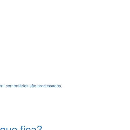
em comentários são processados
.
que fica?