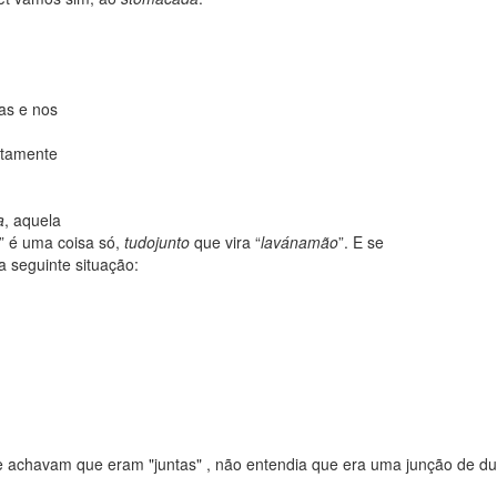
as e nos
utamente
a
, aquela
” é uma coisa só,
tudojunto
que vira “
lavánamão
”. E se
a seguinte situação:
 achavam que eram "juntas" , não entendia que era uma junção de du