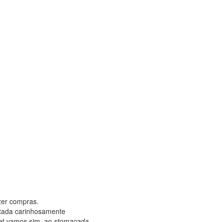
zer compras.
dotada carinhosamente
et vamos sim, ao
stomacada
.