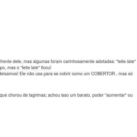
frente dele, mas algumas foram carinhosamente adotadas: "leite-late"
 mas o "leite late" ficou!
m deixamos! Ele não usa para se cobrir como um COBERTOR , mas só
ue chorou de lagrimas; achou isso um barato, poder "aumentar" ou