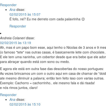
Responder
Ana
disse:
02/02/2015 às 15:07
É fofo, né? Eu me derreto com cada palavrinha 😉
Responder
Andreia Colaneri
disse:
02/02/2015 às 13:19
Ah, mas é um papo bom esse, aqui tenho o Nicolas de 3 anos e 9 meses
(o famoso "tete" nas outras casas, é basicamente leite com chocolate…
E ele tem uma naninha, um cobertor desde que era bebe que ele ado
para abraçar quando está com sono ou medo.
E agora ele está em outra fase das descobertas do nosso portugues:
As vezes brincamos um com o outro aqui em casa de chamar de "doido
ate mesmo diminuir a palavra; então tem feito isso com varias outras.
Exemplo: Cachorro = cachorrinho.. ele mesmo fala e dá risada!
e nós rimos juntos, claro!
Responder
Ana
disse:
02/02/2015 às 15:10