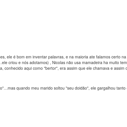
, ele é bom em inventar palavras, e na maioria ate falamos certo na 
ele criou e nós adotamos) , Nicolas não usa mamadeira ha muito tempo,
ra, conhecido aqui como "bertor", era assim que ele chamava e assi
"…mas quando meu marido soltou "seu doidão", ele gargalhou tanto q