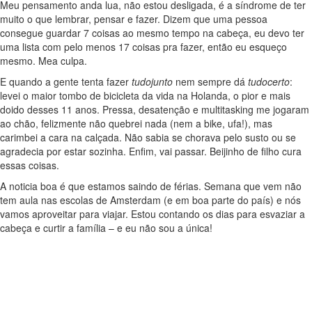
Meu pensamento anda lua, não estou desligada, é a síndrome de ter
muito o que lembrar, pensar e fazer. Dizem que uma pessoa
consegue guardar 7 coisas ao mesmo tempo na cabeça, eu devo ter
uma lista com pelo menos 17 coisas pra fazer, então eu esqueço
mesmo. Mea culpa.
E quando a gente tenta fazer
tudojunto
nem sempre dá
tudocerto
:
levei o maior tombo de bicicleta da vida na Holanda, o pior e mais
doido desses 11 anos. Pressa, desatenção e multitasking me jogaram
ao chão, felizmente não quebrei nada (nem a bike, ufa!), mas
carimbei a cara na calçada. Não sabia se chorava pelo susto ou se
agradecia por estar sozinha. Enfim, vai passar. Beijinho de filho cura
essas coisas.
A noticia boa é que estamos saindo de férias. Semana que vem não
tem aula nas escolas de Amsterdam (e em boa parte do país) e nós
vamos aproveitar para viajar. Estou contando os dias para esvaziar a
cabeça e curtir a família – e eu não sou a única!