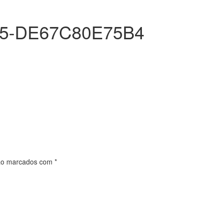
95-DE67C80E75B4
são marcados com
*