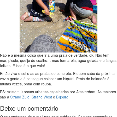
Não é a mesma coisa que ir a uma praia de verdade, ok. Não tem
mar, picolé, queijo de coalho… mas tem areia, água gelada e crianças
felizes. E isso é o que vale!
Então viva o sol e as as praias de concreto. E quem sabe da próxima
vez a gente até consegue colocar um biquíni. Praia de holandês é,
muitas vezes, praia com roupa.
PS: existem 9 praias urbanas espalhadas por Amsterdam. As maiores
são a
Strand Zuid
,
Strand West
e
Blijburg
.
Deixe um comentário
O seu endereço de e-mail não será publicado.
Campos obrigatórios