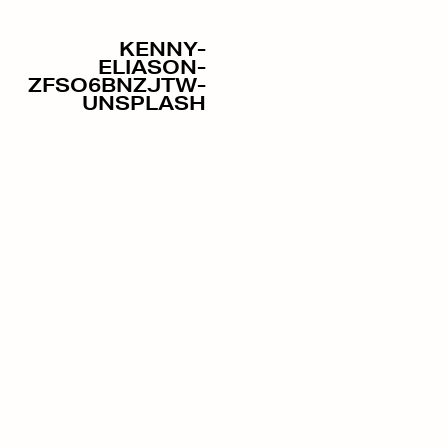
KENNY-
ELIASON-
ZFSO6BNZJTW-
UNSPLASH
01/09/2022
POR
ANA