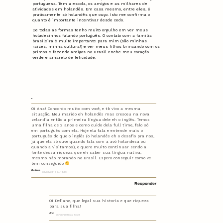
portuguesa. Tem a escola, os amigos e as milhares de
atividades em holandês. Em casa mesmo, entre eles, é
praticamente só holandês que ouço. Isto me confirma o
quanto é importante incentivar desde cedo.
De todas as formas tenho muito orgulho em ver meus
holadesinhos falando português. O contato com a familia
brasileira é muito importante para mim (são minhas
raizes, minha cultura!) e ver meus filhos brincando com os
primos e fazendo amigos no Brasil enche meu coração
verde e amarelo de felicidade.
Oi Ana! Concordo muito com você, e tb vivo a mesma
situação. Meu marido eh holandês mas cresceu na nova
zelandia então a primeira língua dele eh o inglês. Temos
uma filha de 2 anos e como cuido dela full time, falo só
em português com ela. Hoje ela fala e entende mais o
português do que o inglês (o holandês eh o desafio pra nos,
já que ela só ouve quando fala com a avó holandesa ou
quando a visitamos), e quero muito continuar sendo a
fonte dessa riqueza que eh saber sua língua nativa,
mesmo não morando no Brasil. Espero conseguir como vc
tem conseguido
Deliane
06/08/2018 às 11:09
Responder
Oi Deliane, que legal sua historia e que riqueza
para sua filha!
Ana
06/08/2018 às 13:28