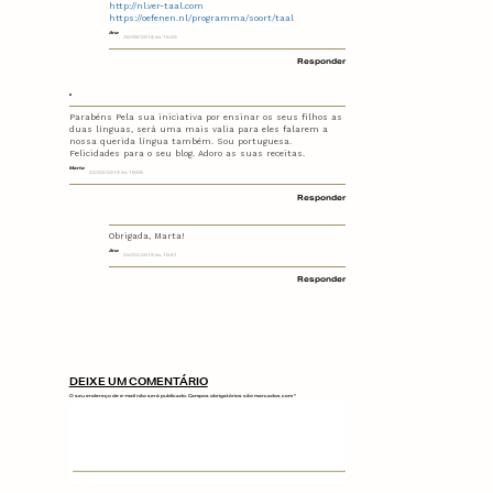
http://nl.ver-taal.com
https://oefenen.nl/programma/soort/taal
Ana
30/09/2018 às 16:25
Responder
Parabéns Pela sua iniciativa por ensinar os seus filhos as
duas línguas, será uma mais valia para eles falarem a
nossa querida língua também. Sou portuguesa.
Felicidades para o seu blog. Adoro as suas receitas.
Marta
22/02/2019 às 18:08
Responder
Obrigada, Marta!
Ana
24/02/2019 às 10:51
Responder
DEIXE UM COMENTÁRIO
O seu endereço de e-mail não será publicado.
Campos obrigatórios são marcados com
*