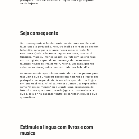
português? Eles vão associar a língua com algo negativo.
Seria injusto.
Seja consequente
Ser consequente é fundamental neste processo. Se você
falar um dia português, no outro inglês e o resto do ano em
holandês, acho que a crianca ficará meio perdida. Ter
estrutura ajuda. Não temos regras em casa, mas aqui
funciona mais ou menos assim: eu falo com as crianças
em português, e quando na presença de holandeses,
falamos holandês. Pra gente funciona. Em casa, quando
estamos os cinco juntos, também falamos holandês.
As vezes as crianças não me entendem e me pedem para
traduzir o que eu falo: eu explico em holandês e repito em
português, acho que desta forma eles aprendem a língua
em sua essência. Principalmente quando uso expressões
como “mais ou menos” ou durante uma brincadeira de
futebol disse que o resultado do jogo era “marmelada” e
que a bola tinha passado “entre as canetas”, explico o que
quero dizer.
Estimule a língua com livros e com
musica