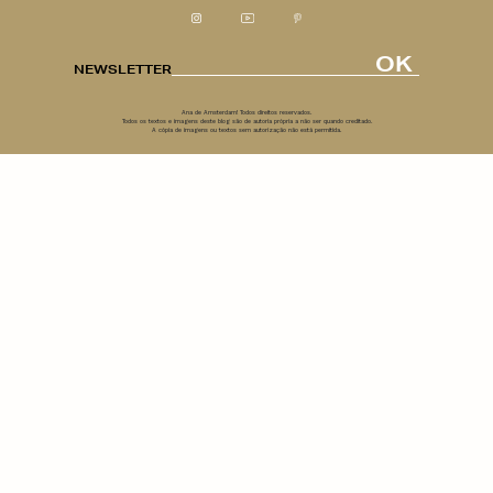
OK
NEWSLETTER
Ana de Amsterdam! Todos direitos reservados.
Todos os textos e imagens deste blog são de autoria própria a não ser quando creditado.
A cópia de imagens ou textos sem autorização não está permitida.