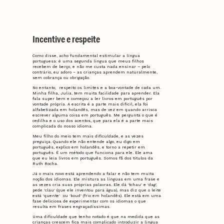
Incentive e respeite
Como disse, acho fundamental estimular a língua
portuguesa: é uma segunda língua que meus filhos
recebem de berço, e não me custa nada ensinar – pelo
contrário, eu adoro – as crianças aprendem naturalmente,
sem cobrança ou obrigação.
No entanto, respeito os limites e a boa-vontade de cada um.
Minha filha, Julia, tem muita facilidade para aprender. Ela
fala super bem e começou a ler livros em português por
vontade própria. A escrita é a parte mais difícil, ela foi
alfabetizada em holandês, mas de vez em quando arrisca
escrever alguma coisa em português. Me pergunta o que é
cedilha e o uso dos acentos, que para ela é a parte mais
complicada do nosso idioma.
Meu filho do meio tem mais dificuldade, e as vezes
preguiça. Quando ele não entende algo, eu digo em
português, explico em holandês, e torno a repetir em
português. É um método que funciona para ele. Ele ama
que eu leia livros em português. Somos fã dos títulos da
Ruth Rocha.
Já o mais novo está aprendendo a falar e não tem muita
noção dos idiomas. Ele mistura as línguas em uma frase e
as vezes cria suas próprias palavras. Ele dá ‘tchau’ e ‘dag’,
pede ‘clau’ (que ele inventou para água), mas diz que o leite
está ‘quente’ ou ‘koud’ (frio em holandês). Ele está em uma
fase deliciosa de experimentar com os idiomas o que
resulta em frases engraçadíssimas.
Uma dificuldade que tenho notado é que na medida que as
crianças crescem fica mais complicado introduzir a língua