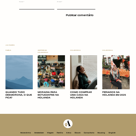
Nome
*
E-mail
*
LEIA TAMBÉM
FAMÍLIA
AMSTERDAM
HOLANDINHA
HOLANDINHA
HOLANDINHA
QUANDO TUDO
MORADIA PARA
COMO COMPRAR
FERIADOS NA
DESMORONA, O QUE
ESTUDANTES NA
UMA CASA NA
HOLANDA EM 2025
FICA?
HOLANDA
HOLANDA
Holandinha
Amsterdam
Viagem
Família
A Ana
Ebook
Consultoria
Housing
English