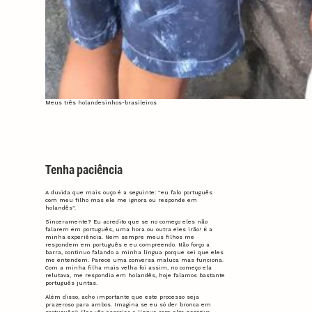
Meus três holandesinhos-brasileiros
Tenha paciência
A duvida que mais ouço é a seguinte: “eu falo português
com meu filho mas ele me ignora ou responde em
holandês”.
Sinceramente? Eu acredito que se no começo eles não
falarem em português, uma hora ou outra eles irão! É a
minha experiência. Nem sempre meus filhos me
respondem em português e eu compreendo. Não forço a
barra, continuo falando a minha língua porque sei que eles
me entendem. Parece uma conversa maluca mas funciona.
Com a minha filha mais velha foi assim, no começo ela
relutava, me respondia em holandês, hoje falamos bastante
português juntas.
Além disso, acho importante que este processo seja
prazeroso para ambos. Imagina se eu só der bronca em