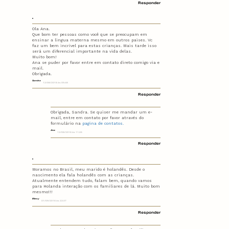
Responder
Ola Ana.
Que bom ter pessoas como você que se preocupam em
ensinar a lingua materna mesmo em outros paises. Vc
faz um bem incrivel para estas crianças. Mais tarde isso
será um diferencial importante na vida delas.
Muito bom!
Ana se puder por favor entre em contato direto comigo via e
mail.
Obrigada.
Sandra
12/08/2018 às 05:48
Responder
Obrigada, Sandra. Se quiser me mandar um e-
mail, entre em contato por favor através do
formulário na
pagina de contatos.
Ana
12/08/2018 às 11:26
Responder
Moramos no Brasil, meu marido é holandês. Desde o
nascimento ela fala holandês com as crianças.
Atualmente entendem tudo, falam bem, quando vamos
para Holanda interação com os familiares de lá. Muito bom
mesmo!!!
Eliecy
01/09/2018 às 22:37
Responder