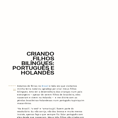
CRIANDO
FILHOS
BILÍNGUES:
PORTUGUÊS E
HOLANDÊS
Estamos de férias no
Brasil
e toda vez que visitamos
05/08/2018
minha terra natal eu agradeço por criar meus filhos
POR
ANA
bilíngues. Amo ver a desenvoltura das crianças num país
estrangeiro – apesar de serem filhos de brasileira, eles
nasceram e vivem na Holanda – e me divirto com as
pérolas brasileiras-holandesas num português tupiniquim
macarrônico.
“Na Brasil”, “o vovó” e “amaricujá”, fazem parte do
vocabulário. Eu não corrijo, não dou bronca e muito menos
insisto, apenas faço o que sempre fiz: falar português com
eles desde que nasceram. Meus três filhos são criados em