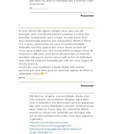
Que bom! Eu acho a interação com a família super
importante.
Ana
08/09/2018 às 08:54
Responder
Oi Ana! Tenho lido alguns artigos seus, pois sou de
Portugal, meu marido brasileiro e estamos a tratar das
questões importantes para mudar se tudo correr bem
para Amesterdão próximo ano março/abril. Tenho 2 filhas
11 e 2 anos…como estou em casa só tenho estudado
Holandês sozinha. Queria dar umas bases através de
livros para a bebé mas cá é muito difícil arranjar livros de
historias e até para mim livros de exercícios. A internet
também não passa muita coisa e até Já fui na biblioteca
mas não há nada em holandês por não ser uma língua de
muita procura.
Anseio por esta mudança e tenho ficado com mente
positiva que será bom para as meninas apesar de difícil a
adaptação inicia.
:*
Marisa S.
26/09/2018 às 12:24
Responder
Olá Marisa, imagino sua ansiedade. Ainda mais
com crianças na mudança. Adaptar não é fácil
mas a Holanda é um ótimo pais para os pequenos:
eles tem muita liberdade e crescem livremente por
aqui. Sobre os livros, deve ser realmente difícil
encontrar títulos em holandês em Portugal. Não
sei se você conhece estes sites, mas aqui algumas
sugestões:
http://www.dutchgrammar.com
https://nl.forvo.com/languages/nl/
http://www.languageguide.org/vocabulary/?
lang=nl&target=nl