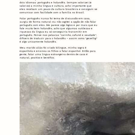
dois idiomas: português e holandês. Sempre valorizei (e
valorizo) a minha língua e cultura, acho importante que
eles recebam um pouco da cultura brasileira e consigam se
comunicar com facilidade com a família no Brasil.
Falar português nunca foi tema de discussão em casa,
surgiu de forma natural: eu não cogitei a opção de não falar
português com eles. Me parece algo lógico e por mais que eu
fale muito bem holandês, acho que algumas sutilezas e
riquezas da língua eu só conseguiria transmitir em
português. Pense nas palavras “carinho, cafuné e saudade”,
difíceis de traduzir para o holandês – assim como “gezellig”
é algo unicamente holandês.
Meu marido aliás foi criado bilíngue, minha sogra é
espanhola e ensinou os filhos a falar espanhol. Então para
gente, falar uma língua estrangeira dentro de casa é
natural, positivo e benéfico.