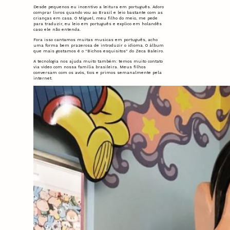
Desde pequenos eu incentivo a leitura em português. Adoro
comprar livros quando vou ao Brasil e leio bastante com as
crianças em casa. O Miguel, meu filho do meio, me pede
para traduzir, eu leio em português e explico em holandês
caso ele não entenda.
Fora isso cantamos muitas musicas em português, acho
uma forma bem prazerosa de introduzir o idioma. O álbum
que mais gostamos é o “Bichos esquisitos” do Zeca Baleiro.
A tecnologia nos ajuda muito também: temos muito contato
via video com nossa família brasileira. Meus filhos
conversam com os avós, tios e primos semanalmente pela
internet.