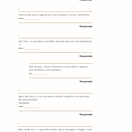
Preciso de casa urgente em amstredam iniciar setembro
Susana
27/08/2023 às 19:22
Responder
Olá Ana , a corretora também atende pessoas de Rotterdam
?!
Miryan
02/11/2023 às 22:39
Responder
Olá Miryan, neste momento nosso foco é apenas
Amsterdam e Amstelveen.
Ana
09/11/2023 às 14:57
Responder
Bom dia Ana, A sua corretora ainda trabalha no mercado
de Amesterdão?
Obrigada
Lucilia
23/09/2024 às 12:20
Responder
Boa tarde Ana , o que devo fazer para conseguir alugar uma