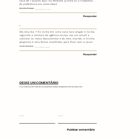
casa de 1 quarto aqui na Holanda já está ou a trabalhar ,
de preferência em Amersfoort
Marcelina Domingos
09/10/2024 às 14:48
Responder
Ola Ana dia 7 fiz visita em uma casa lara alugar e no dia
seguinte a senhora da agência enviou me um email a
solicitar os meus documentos e do meu marido. A minha
pergunta é sera fomos escolhidos para ficar com a casa?
Carmen Gonçalves
10/11/2024 às 09:43
Responder
DEIXE UM COMENTÁRIO
O seu endereço de e-mail não será publicado.
Campos obrigatórios são marcados com
*
Nome
*
E-mail
*