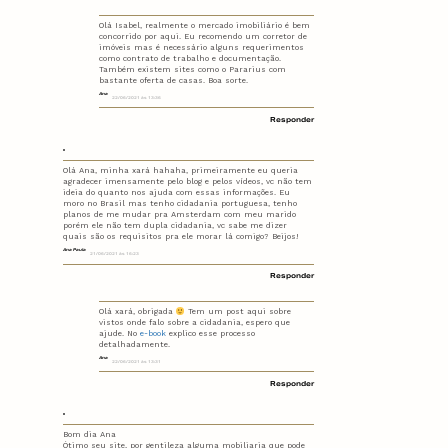
Olá Isabel, realmente o mercado imobiliário é bem
concorrido por aqui. Eu recomendo um corretor de
imóveis mas é necessário alguns requerimentos
como contrato de trabalho e documentação.
Também existem sites como o Pararius com
bastante oferta de casas. Boa sorte.
Ana
22/06/2021 às 13:36
Responder
Olá Ana, minha xará hahaha, primeiramente eu queria
agradecer imensamente pelo blog e pelos vídeos, vc não tem
ideia do quanto nos ajuda com essas informações. Eu
moro no Brasil mas tenho cidadania portuguesa, tenho
planos de me mudar pra Amsterdam com meu marido
porém ele não tem dupla cidadania, vc sabe me dizer
quais são os requisitos pra ele morar lá comigo? Beijos!
Ana Paula
21/06/2021 às 16:23
Responder
Olá xará, obrigada
Tem um post aqui sobre
vistos onde falo sobre a cidadania, espero que
ajude. No
e-book
explico esse processo
detalhadamente.
Ana
22/06/2021 às 13:31
Responder
Bom dia Ana
Ótimo seu site, por gentileza alguma mobiliaria que pode