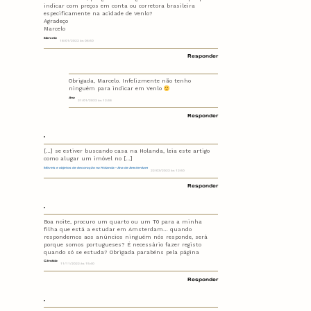
indicar com preços em conta ou corretora brasileira
especificamente na acidade de Venlo?
Agradeço
Marcelo
Marcelo
18/01/2022 às 06:50
Responder
Obrigada, Marcelo. Infelizmente não tenho
ninguém para indicar em Venlo
Ana
21/01/2022 às 12:38
Responder
[…] se estiver buscando casa na Holanda, leia este artigo
como alugar um imóvel no […]
Móveis e objetos de decoração na Holanda - Ana de Amsterdam
22/03/2022 às 12:50
Responder
Boa noite, procuro um quarto ou um T0 para a minha
filha que está a estudar em Amsterdam… quando
respondemos aos anúncios ninguém nós responde, será
porque somos portugueses? É necessário fazer registo
quando só se estuda? Obrigada parabéns pela página
Cândida
11/11/2022 às 15:40
Responder