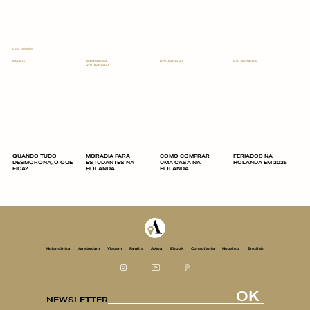
LEIA TAMBÉM
FAMÍLIA
AMSTERDAM
HOLANDINHA
HOLANDINHA
HOLANDINHA
QUANDO TUDO
MORADIA PARA
COMO COMPRAR
FERIADOS NA
DESMORONA, O QUE
ESTUDANTES NA
UMA CASA NA
HOLANDA EM 2025
FICA?
HOLANDA
HOLANDA
Holandinha
Amsterdam
Viagem
Família
A Ana
Ebook
Consultoria
Housing
English
OK
NEWSLETTER