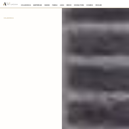
HOLANDINHA
AMSTERDAM
VIAGEM
FAMÍLIA
A ANA
EBOOK
CONSULTORIA
HOUSING
ENGLISH
HOLANDINHA