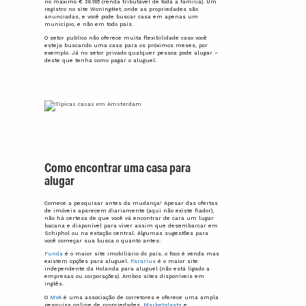
no máximo € 36.165 (renda tributável de toda a família). Um
registro no site WoningNet, onde as propriedades são
anunciadas, e você pode buscar casa em apenas um
município, e não em todo país.
O setor publico não oferece muita flexibilidade caso você
esteja buscando uma casa para os próximos meses, por
exemplo. Já no setor privado qualquer pessoa pode alugar –
deste que tenha como pagar o aluguel.
Como encontrar uma casa para
alugar
Comece a pesquisar antes da mudança! Apesar das ofertas
de imóveis aparecem diariamente (aqui não existe fiador),
não há certeza de que você vá encontrar de cara um lugar
bacana e disponível para viver assim que desembarcar em
Schiphol ou na estação central. Algumas sugestões para
você começar sua busca o quanto antes:
Funda
é o maior site imobiliário do país, o foco é venda mas
existem opções para aluguel.
Pararius
é o maior site
independente da Holanda para aluguel (não está ligado a
empresas ou corporações). Ambos sites disponíveis em
inglês.
O
MVA
é uma associação de corretores e oferece uma ampla
pesquisa online de propriedades.
Marketplaats
e