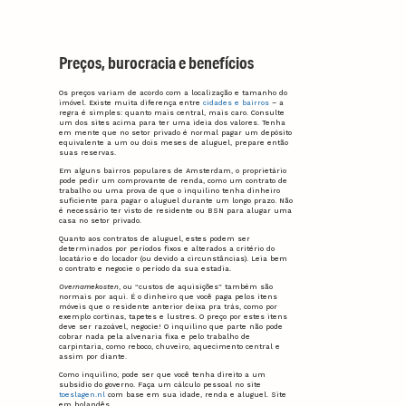
Preços, burocracia e benefícios
Os preços variam de acordo com a localização e tamanho do
imóvel. Existe muita diferença entre
cidades e bairros
– a
regra é simples: quanto mais central, mais caro. Consulte
um dos sites acima para ter uma ideia dos valores. Tenha
em mente que no setor privado é normal pagar um depósito
equivalente a um ou dois meses de aluguel, prepare então
suas reservas.
Em alguns bairros populares de Amsterdam, o proprietário
pode pedir um comprovante de renda, como um contrato de
trabalho ou uma prova de que o inquilino tenha dinheiro
suficiente para pagar o aluguel durante um longo prazo. Não
é necessário ter visto de residente ou BSN para alugar uma
casa no setor privado.
Quanto aos contratos de aluguel, estes podem ser
determinados por períodos fixos e alterados a critério do
locatário e do locador (ou devido a circunstâncias). Leia bem
o contrato e negocie o período da sua estadia.
Overnamekosten
, ou “custos de aquisições” também são
normais por aqui. É o dinheiro que você paga pelos itens
móveis que o residente anterior deixa pra trás, como por
exemplo cortinas, tapetes e lustres. O preço por estes itens
deve ser razoável, negocie! O inquilino que parte não pode
cobrar nada pela alvenaria fixa e pelo trabalho de
carpintaria, como reboco, chuveiro, aquecimento central e
assim por diante.
Como inquilino, pode ser que você tenha direito a um
subsídio do governo. Faça um cálculo pessoal no site
toeslagen.nl
com base em sua idade, renda e aluguel. Site
em holandês.