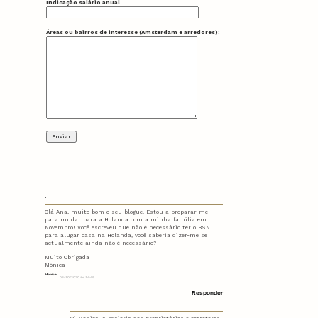
Indicação salário anual
Áreas ou bairros de interesse (Amsterdam e arredores):
Olá Ana, muito bom o seu blogue. Estou a preparar-me
para mudar para a Holanda com a minha familia em
Novembro! Você escreveu que não é necessário ter o BSN
para alugar casa na Holanda, você saberia dizer-me se
actualmente ainda não é necessário?
Muito Obrigada
Mónica
Monica
03/10/2020 às 14:49
Responder