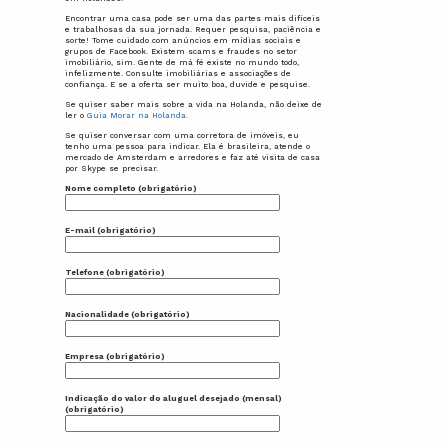
Encontrar uma casa pode ser uma das partes mais difíceis
e trabalhosas da sua jornada. Requer pesquisa, paciência e
sorte! Tome cuidado com anúncios em mídias sociais e
grupos de Facebook. Existem scams e fraudes no setor
imobiliário, sim. Gente de má fé existe no mundo todo,
infelizmente. Consulte imobiliárias e associações de
confiança. E se a oferta ser muito boa, duvide e pesquise.
Se quiser saber mais sobre a vida na Holanda, não deixe de
ler o
Guia Morar na Holanda.
Se quiser conversar com uma corretora de imóveis, eu
tenho uma pessoa para indicar. Ela é brasileira, atende o
mercado de Amsterdam e arredores e faz até visita de casa
por Skype se precisar.
Nome completo (obrigatório)
E-mail (obrigatório)
Telefone (obrigatório)
Nacionalidade (obrigatório)
Empresa (obrigatório)
Indicação do valor do aluguel desejado (mensal)
(obrigatório)