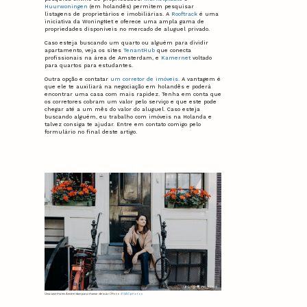
Huurwoningen
(em holandês) permitem pesquisar
listagens de proprietários e imobiliárias. A
Rooftrack
é uma
iniciativa da WoningNet e oferece uma ampla gama de
propriedades disponíveis no mercado de aluguel privado.
Caso esteja buscando um quarto ou alguém para dividir
apartamento, veja os sites
TenantHub
que conecta
profissionais na área de Amsterdam, e
Kamernet
voltado
para quartos para estudantes.
Outra opção e contatar
um corretor de imóveis.
A vantagem é
que ele te auxiliará na negociação em holandês e poderá
encontrar uma casa com mais rapidez. Tenha em conta que
os corretores cobram um valor pelo serviço e que este pode
chegar até a um mês do valor do aluguel. Caso esteja
buscando alguém, eu trabalho com imóveis na Holanda e
talvez consiga te ajudar. Entre em contato comigo pelo
formulário no final deste artigo.
Uma casinha em Amsterdam para chamar de sua <3 foto:
EGAC photos