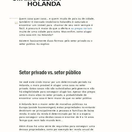
HOLANDA
Quem casa quer casa… e quem muda de país ou de cidade,
06/10/2018
também! O mercado imobiliário holandês é saturado e
POR
ANA
encontrar um imóvel para chamar de seu nem sempre é
fácil. A procura é maior do que a oferta e
os preços variam
muito de uma cidade para outra. Mas enfim, como alugar
uma casa em na Holanda?
Existem basicamente duas formas: pelo setor privado ou o
setor público. Eu explico:
Setor privado vs. setor público
Se você está vindo morar por um determinado período na
Holanda, o mais provável é alugar uma casa no setor
privado. Estas casas não são subsidiadas pelo governo e não
há elegibilidade para conseguir alugá-las. Apesar dos preços
serem mais altos no setor privado, a probabilidade de
encontrar uma casa é bem maior do que no setor público.
A Holanda tem o maior setor de moradias públicas na
Europa (
sociale huurwoningen
), estas propriedades no entanto
destinam-se principalmente a pessoas e famílias de baixa
renda. O valor da renda é determinado por lei e a espera
para conseguir uma destas casas e enorme: de 8 a 14 anos.
Tempo que nem todo mundo tem…
Além disso há uma série de requisitos para conseguir uma
dessas propriedades, como por exemplo ter renda anual de