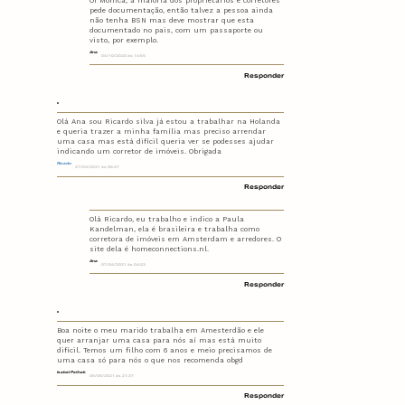
Oi Monica, a maioria dos proprietários e corretores
pede documentação, então talvez a pessoa ainda
não tenha BSN mas deve mostrar que esta
documentado no pais, com um passaporte ou
visto, por exemplo.
Ana
04/10/2020 às 14:55
Responder
Olá Ana sou Ricardo silva já estou a trabalhar na Holanda
e queria trazer a minha família mas preciso arrendar
uma casa mas está difícil queria ver se podesses ajudar
indicando um corretor de imóveis. Obrigada
Ricado
27/03/2021 às 06:37
Responder
Olá Ricardo, eu trabalho e indico a Paula
Kandelman, ela é brasileira e trabalha como
corretora de imóveis em Amsterdam e arredores. O
site dela é homeconnections.nl.
Ana
07/04/2021 às 04:23
Responder
Boa noite o meu marido trabalha em Amesterdão e ele
quer arranjar uma casa para nós aí mas está muito
difícil. Temos um filho com 6 anos e meio precisamos de
uma casa só para nós o que nos recomenda obgd
Isabel Pathak
06/06/2021 às 21:37
Responder