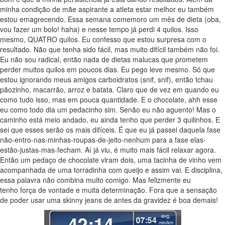
minha condição de mãe aspirante a atleta estar melhor eu também
estou emagrecendo. Essa semana comemoro um mês de dieta (oba,
vou fazer um bolo! haha) e nesse tempo já perdi 4 quilos. Isso
mesmo, QUATRO quilos. Eu confesso que estou surpresa com o
resultado. Não que tenha sido fácil, mas muito difícil também não foi.
Eu não sou radical, então nada de dietas malucas que prometem
perder muitos quilos em poucos dias. Eu pego leve mesmo. Só que
estou ignorando meus amigos carboidratos (snif, snif), então tchau
pãozinho, macarrão, arroz e batata. Claro que de vez em quando eu
como tudo isso, mas em pouca quantidade. E o chocolate, ahh esse
eu como todo dia um pedacinho sim. Senão eu não aguento! Mas o
caminho está meio andado, eu ainda tenho que perder 3 quilinhos. E
sei que esses serão os mais difíceis. É que eu já passei daquela fase
não-entro-nas-minhas-roupas-de-jeito-nenhum para a fase elas-
estão-justas-mas-fecham. Aí já viu, é muito mais fácil relaxar agora.
Então um pedaço de chocolate viram dois, uma tacinha de vinho vem
acompanhada de uma torradinha com queijo e assim vai. E disciplina,
essa palavra não combina muito comigo. Mas felizmente eu
tenho força de vontade e muita determinação. Fora que a sensação
de poder usar uma skinny jeans de antes da gravidez é boa demais!