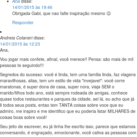
Ana
disse:
14/01/2015 às 19:46
Obrigada Gabi, que nao falte inspiração mesmo 😉
Responder
Andreia Colaneri
disse:
14/01/2015 às 12:23
Ana,
Vou jogar mais confete, afinal, você merece!! Pensa: são mais de mil
pessoas te seguindo!!!
Segredos do sucesso: você é linda, tem uma familia linda, faz viagens
maravilhosas, alias, tem um estilo de vida "invejavel": você corre
maratonas, é super dona de casa, super nora, viaja SEM o
marido/filhos todo ano, está sempre rodeada de amigas, conhece
quase todos restaurantes e parques da cidade, sei lá, eu acho que já
li todos seus posts, entao tem TANTA coisas sobre voce que eu
admiro, me inspiro e me identifico que eu poderia listar MILHARES de
coisas boas sobre você!
Seu jeito de escrever, eu já tinha lhe escrito isso, parece que estamos
conversando, é engraçado, emocionante, você cativa as pessoas com