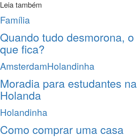
Leia também
Família
Quando tudo desmorona, o
que fica?
Amsterdam
Holandinha
Moradia para estudantes na
Holanda
Holandinha
Como comprar uma casa