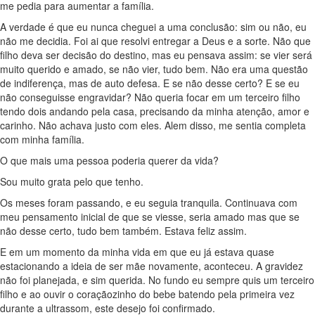
me pedia para aumentar a família.
A verdade é que eu nunca cheguei a uma conclusão: sim ou não, eu
não me decidia. Foi ai que resolvi entregar a Deus e a sorte. Não que
filho deva ser decisão do destino, mas eu pensava assim: se vier será
muito querido e amado, se não vier, tudo bem. Não era uma questão
de indiferença, mas de auto defesa. E se não desse certo? E se eu
não conseguisse engravidar? Não queria focar em um terceiro filho
tendo dois andando pela casa, precisando da minha atenção, amor e
carinho. Não achava justo com eles. Alem disso, me sentia completa
com minha família.
O que mais uma pessoa poderia querer da vida?
Sou muito grata pelo que tenho.
Os meses foram passando, e eu seguia tranquila. Continuava com
meu pensamento inicial de que se viesse, seria amado mas que se
não desse certo, tudo bem também. Estava feliz assim.
E em um momento da minha vida em que eu já estava quase
estacionando a ideia de ser mãe novamente, aconteceu. A gravidez
não foi planejada, e sim querida. No fundo eu sempre quis um terceiro
filho e ao ouvir o coraçãozinho do bebe batendo pela primeira vez
durante a ultrassom, este desejo foi confirmado.