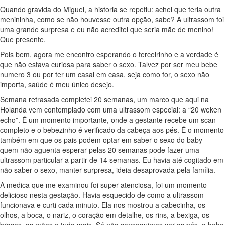
Quando gravida do Miguel, a historia se repetiu: achei que teria outra
menininha, como se não houvesse outra opção, sabe? A ultrassom foi
uma grande surpresa e eu não acreditei que seria mãe de menino!
Que presente.
Pois bem, agora me encontro esperando o terceirinho e a verdade é
que não estava curiosa para saber o sexo. Talvez por ser meu bebe
numero 3 ou por ter um casal em casa, seja como for, o sexo não
importa, saúde é meu único desejo.
Semana retrasada completei 20 semanas, um marco que aqui na
Holanda vem contemplado com uma ultrassom especial: a “20 weken
echo”. É um momento importante, onde a gestante recebe um scan
completo e o bebezinho é verificado da cabeça aos pés. É o momento
também em que os pais podem optar em saber o sexo do baby –
quem não aguenta esperar pelas 20 semanas pode fazer uma
ultrassom particular a partir de 14 semanas. Eu havia até cogitado em
não saber o sexo, manter surpresa, ideia desaprovada pela família.
A medica que me examinou foi super atenciosa, foi um momento
delicioso nesta gestação. Havia esquecido de como a ultrassom
funcionava e curti cada minuto. Ela nos mostrou a cabecinha, os
olhos, a boca, o nariz, o coração em detalhe, os rins, a bexiga, os
braços, as mãos e tudo mais. Só não conseguimos ver os pés, o bebe