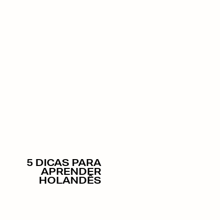
5 DICAS PARA
APRENDER
HOLANDÊS
Holandês nao é a língua mais fácil de se aprender: tem
18/03/2019
origem germânica, palavras enormes com duas vogais e o
POR
ANA
verbo fica normalmente no final da frase. Ou seja: bem