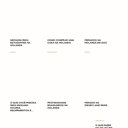
MORADIA PARA
COMO COMPRAR UMA
FERIADOS NA
ESTUDANTES NA
CASA NA HOLANDA
HOLANDA EM 2025
HOLANDA
VIAGEM
HOLANDINHA
VIAGEM
O QUE VOCÊ PRECISA
PROFISSIONAIS
FERIADO NA
PARA ESQUIAR:
BRASILEIROS NA
DISNEYLAND PARIS
ROUPAS,
HOLANDA
EQUIPAMENTOS E
LUGARES DE SKI
AMSTERDAM
O QUE FAZER
NO DIA DO REI