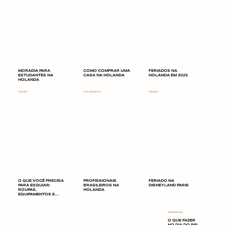
MORADIA PARA
COMO COMPRAR UMA
FERIADOS NA
ESTUDANTES NA
CASA NA HOLANDA
HOLANDA EM 2025
HOLANDA
VIAGEM
HOLANDINHA
VIAGEM
O QUE VOCÊ PRECISA
PROFISSIONAIS
FERIADO NA
PARA ESQUIAR:
BRASILEIROS NA
DISNEYLAND PARIS
ROUPAS,
HOLANDA
EQUIPAMENTOS E
LUGARES DE SKI
AMSTERDAM
O QUE FAZER
NO DIA DO REI