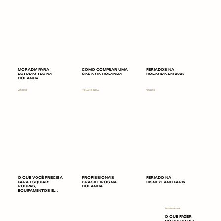
MORADIA PARA
COMO COMPRAR UMA
FERIADOS NA
ESTUDANTES NA
CASA NA HOLANDA
HOLANDA EM 2025
HOLANDA
VIAGEM
HOLANDINHA
VIAGEM
O QUE VOCÊ PRECISA
PROFISSIONAIS
FERIADO NA
PARA ESQUIAR:
BRASILEIROS NA
DISNEYLAND PARIS
ROUPAS,
HOLANDA
EQUIPAMENTOS E
LUGARES DE SKI
AMSTERDAM
O QUE FAZER
NO DIA DO REI