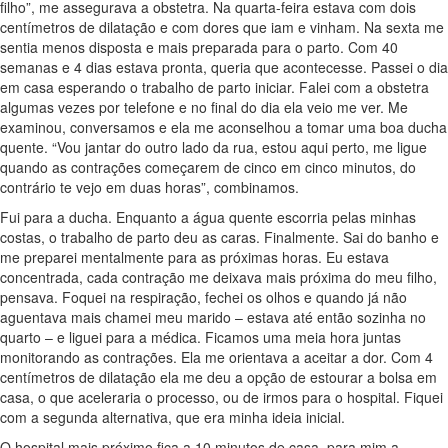
filho”, me assegurava a obstetra. Na quarta-feira estava com dois
centímetros de dilatação e com dores que iam e vinham. Na sexta me
sentia menos disposta e mais preparada para o parto. Com 40
semanas e 4 dias estava pronta, queria que acontecesse. Passei o dia
em casa esperando o trabalho de parto iniciar. Falei com a obstetra
algumas vezes por telefone e no final do dia ela veio me ver. Me
examinou, conversamos e ela me aconselhou a tomar uma boa ducha
quente. “Vou jantar do outro lado da rua, estou aqui perto, me ligue
quando as contrações começarem de cinco em cinco minutos, do
contrário te vejo em duas horas”, combinamos.
Fui para a ducha. Enquanto a água quente escorria pelas minhas
costas, o trabalho de parto deu as caras. Finalmente. Sai do banho e
me preparei mentalmente para as próximas horas. Eu estava
concentrada, cada contração me deixava mais próxima do meu filho,
pensava. Foquei na respiração, fechei os olhos e quando já não
aguentava mais chamei meu marido – estava até então sozinha no
quarto – e liguei para a médica. Ficamos uma meia hora juntas
monitorando as contrações. Ela me orientava a aceitar a dor. Com 4
centímetros de dilatação ela me deu a opção de estourar a bolsa em
casa, o que aceleraria o processo, ou de irmos para o hospital. Fiquei
com a segunda alternativa, que era minha ideia inicial.
O hospital mais próximo fica a 10 minutos de casa, para mim a