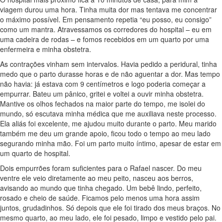
viagem durou uma hora. Tinha muita dor mas tentava me concentrar
o máximo possível. Em pensamento repetia “eu posso, eu consigo”
como um mantra. Atravessamos os corredores do hospital – eu em
uma cadeira de rodas – e fomos recebidos em um quarto por uma
enfermeira e minha obstetra.
As contrações vinham sem intervalos. Havia pedido a peridural, tinha
medo que o parto durasse horas e de não aguentar a dor. Mas tempo
não havia: já estava com 9 centímetros e logo poderia começar a
empurrar. Bateu um pânico, gritei e voltei a ouvir minha obstetra.
Mantive os olhos fechados na maior parte do tempo, me isolei do
mundo, só escutava minha médica que me auxiliava neste processo.
Ela aliás foi excelente, me ajudou muito durante o parto. Meu marido
também me deu um grande apoio, ficou todo o tempo ao meu lado
segurando minha mão. Foi um parto muito íntimo, apesar de estar em
um quarto de hospital.
Dois empurrões foram suficientes para o Rafael nascer. Do meu
ventre ele veio diretamente ao meu peito, nasceu aos berros,
avisando ao mundo que tinha chegado. Um bebê lindo, perfeito,
rosado e cheio de saúde. Ficamos pelo menos uma hora assim
juntos, grudadinhos. Só depois que ele foi tirado dos meus braços. No
mesmo quarto, ao meu lado, ele foi pesado, limpo e vestido pelo pai.