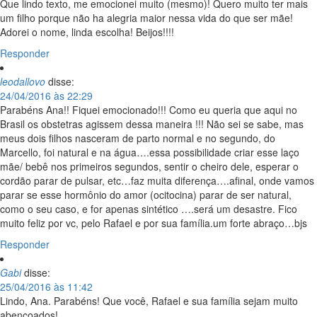
Que lindo texto, me emocionei muito (mesmo)! Quero muito ter mais
um filho porque não ha alegria maior nessa vida do que ser mãe!
Adorei o nome, linda escolha! Beijos!!!!
Responder
leodallovo
disse:
24/04/2016 às 22:29
Parabéns Ana!! Fiquei emocionado!!! Como eu queria que aqui no
Brasil os obstetras agissem dessa maneira !!! Não sei se sabe, mas
meus dois filhos nasceram de parto normal e no segundo, do
Marcello, foi natural e na água….essa possibilidade criar esse laço
mãe/ bebê nos primeiros segundos, sentir o cheiro dele, esperar o
cordão parar de pulsar, etc…faz muita diferença….afinal, onde vamos
parar se esse hormônio do amor (ocitocina) parar de ser natural,
como o seu caso, e for apenas sintético ….será um desastre. Fico
muito feliz por vc, pelo Rafael e por sua família.um forte abraço…bjs
Responder
Gabi
disse:
25/04/2016 às 11:42
Lindo, Ana. Parabéns! Que você, Rafael e sua família sejam muito
abençoados!