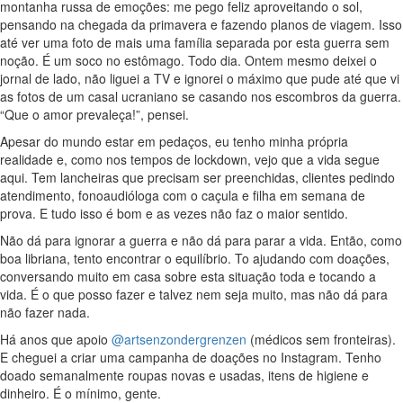
montanha russa de emoções: me pego feliz aproveitando o sol,
pensando na chegada da primavera e fazendo planos de viagem. Isso
até ver uma foto de mais uma família separada por esta guerra sem
noção. É um soco no estômago. Todo dia. Ontem mesmo deixei o
jornal de lado, não liguei a TV e ignorei o máximo que pude até que vi
as fotos de um casal ucraniano se casando nos escombros da guerra.
“Que o amor prevaleça!”, pensei.
Apesar do mundo estar em pedaços, eu tenho minha própria
realidade e, como nos tempos de lockdown, vejo que a vida segue
aqui. Tem lancheiras que precisam ser preenchidas, clientes pedindo
atendimento, fonoaudióloga com o caçula e filha em semana de
prova. E tudo isso é bom e as vezes não faz o maior sentido.
Não dá para ignorar a guerra e não dá para parar a vida. Então, como
boa libriana, tento encontrar o equilíbrio. To ajudando com doações,
conversando muito em casa sobre esta situação toda e tocando a
vida. É o que posso fazer e talvez nem seja muito, mas não dá para
não fazer nada.
Há anos que apoio
@artsenzondergrenzen
(médicos sem fronteiras).
E cheguei a criar uma campanha de doações no Instagram. Tenho
doado semanalmente roupas novas e usadas, itens de higiene e
dinheiro. É o mínimo, gente.