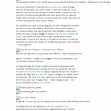
No aeroporto recebi um cartão para o transporte publico da cidade, o Welcome Card foi gent
De cara encontrei a Karine do
Ka.entre.nos
uma amiga
online de tempos. Foi como rever a BFF de infância, uma
delicia! Corremos pro abraço e fomos botar o papo em dia no
primeiro restaurante gostosinho que achamos ao lado do
hotel. Teve massa, vinho e muita conversa, alias, falamos os
3 dias do encontro sem parar haha.
Na medida em que outros blogueiros iam chegando ao hotel
eu fazia novas amizades: reconheci caras conhecidas e
fui apresentada aos participantes das edições anteriores.
Como muitos amigos bloggers, fiquei no
Scandic Postdamer
Platz
, um hotel escandinavo super confortável e bem
localizado. A cama era ótima, o chuveiro era top e o café da
manhã era delicioso. Rolei no buffet de queijos, ovos e bacon
– me julguem.
Ana de Amsterdam & Ka.entre.nos offline – foto roubada da Ka
Agora o melhor: imagina 60 bloggers brazuca
tudojunto?
Foi
muito bom desvirtualizar!
A programação foi show: especialmente preparada pela
querida Claudia (outra amiga online há anos) da revista
Brasileiros Mundo Afora
e pelos experts de Berlim Nicole e
Pacelli do blog
Agenda Berlim
. Quem chegou na sexta como
eu, ganhou de cara um tour pelo bairro de Kreuzberg que
terminou com um happy hour – bota happy nisso – na
micro cervejaria do
Circus Hostel
.
Oi gente! E isso era só um pedacinho da turma. Foto Felipe Minnicelli.
O sábado foi dia de palestras na
Microsoft Berlim
.
Aprendemos muito e trocamos experiências com outros