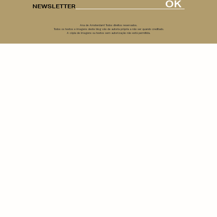
OK
NEWSLETTER
Ana de Amsterdam! Todos direitos reservados.
Todos os textos e imagens deste blog são de autoria própria a não ser quando creditado.
A cópia de imagens ou textos sem autorização não está permitida.