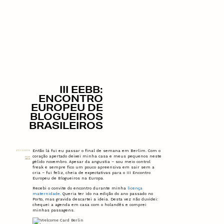
III EEBB:
ENCONTRO
EUROPEU DE
BLOGUEIROS
BRASILEIROS
Então lá fui eu passar o final de semana em Berlim. Com o
27/11/2016
coração apertado deixei minha casa e meus pequenos neste
POR
ANA
gélido novembro. Apesar da angustia – sou meio control
freak e sempre fico um pouco apreensiva em sair sem a
cria – fui feliz, cheia de expectativas para o III Encontro
Europeu de Blogueiros na Europa.
Recebi o convite do encontro durante minha
licença
maternidade
. Queria ter ido na edição do ano passado no
Porto, mas gravida descartei a ideia. Desta vez não duvidei:
chequei a agenda em casa com o holandês e comprei
minhas passagens.