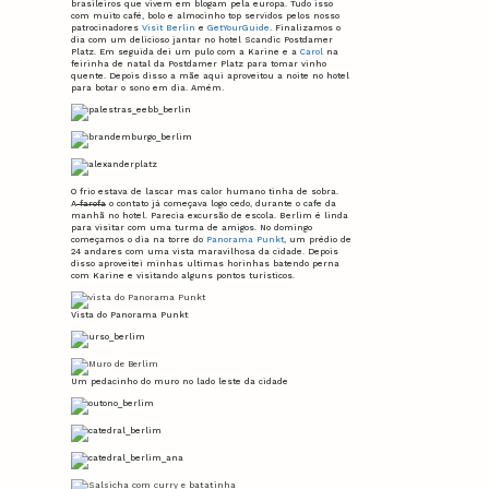
brasileiros que vivem em blogam pela europa. Tudo isso
com muito café, bolo e almocinho top servidos pelos nosso
patrocinadores
Visit Berlin
e
GetYourGuide
. Finalizamos o
dia com um delicioso jantar no hotel Scandic Postdamer
Platz. Em seguida dei um pulo com a Karine e a
Carol
na
feirinha de natal da Postdamer Platz para tomar vinho
quente. Depois disso a mãe aqui aproveitou a noite no hotel
para botar o sono em dia. Amém.
O frio estava de lascar mas calor humano tinha de sobra.
A
farofa
o contato já começava logo cedo, durante o cafe da
manhã no hotel. Parecia excursão de escola. Berlim é linda
para visitar com uma turma de amigos. No domingo
começamos o dia na torre do
Panorama Punkt
, um prédio de
24 andares com uma vista maravilhosa da cidade. Depois
disso aproveitei minhas ultimas horinhas batendo perna
com Karine e visitando alguns pontos turísticos.
Vista do Panorama Punkt
Um pedacinho do muro no lado leste da cidade