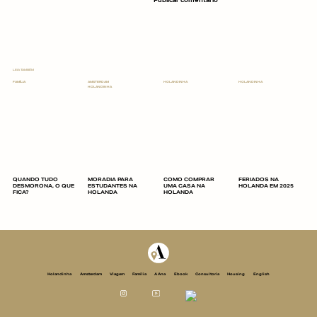
LEIA TAMBÉM
FAMÍLIA
AMSTERDAM
HOLANDINHA
HOLANDINHA
HOLANDINHA
QUANDO TUDO
MORADIA PARA
COMO COMPRAR
FERIADOS NA
DESMORONA, O QUE
ESTUDANTES NA
UMA CASA NA
HOLANDA EM 2025
FICA?
HOLANDA
HOLANDA
Holandinha
Amsterdam
Viagem
Família
A Ana
Ebook
Consultoria
Housing
English