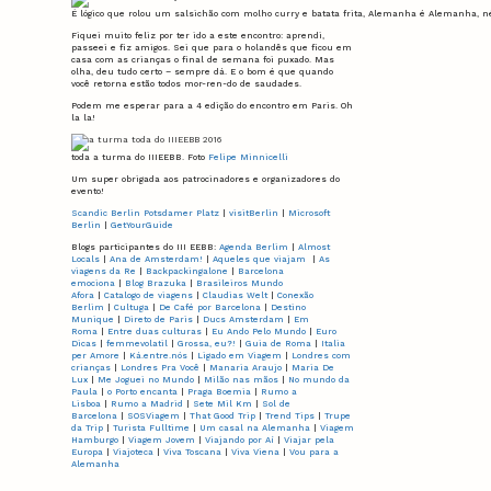
É lógico que rolou um salsichão com molho curry e batata frita, Alemanha é Alemanha, n
Fiquei muito feliz por ter ido a este encontro: aprendi,
passeei e fiz amigos. Sei que para o holandês que ficou em
casa com as crianças o final de semana foi puxado. Mas
olha, deu tudo certo – sempre dá. E o bom é que quando
você retorna estão todos mor-ren-do de saudades.
Podem me esperar para a 4 edição do encontro em Paris. Oh
la la!
toda a turma do IIIEEBB. Foto
Felipe Minnicelli
Um super obrigada aos patrocinadores e organizadores do
evento!
Scandic Berlin Potsdamer Platz
|
visitBerlin
|
Microsoft
Berlin
|
GetYourGuide
Blogs participantes do III EEBB:
Agenda Berlim
|
Almost
Locals
|
Ana de Amsterdam!
|
Aqueles que viajam
|
As
viagens da Re
|
Backpackingalone
|
Barcelona
emociona
|
Blog Brazuka
|
Brasileiros Mundo
Afora
|
Catalogo de viagens
|
Claudias Welt
|
Conexão
Berlim
|
Cultuga
|
De Café por Barcelona
|
Destino
Munique
|
Direto de Paris
|
Ducs Amsterdam
|
Em
Roma
|
Entre duas culturas
|
Eu Ando Pelo Mundo
|
Euro
Dicas
|
femmevolatil
|
Grossa, eu?!
|
Guia de Roma
|
Italia
per Amore
|
Ká.entre.nós
|
Ligado em Viagem
|
Londres com
crianças
|
Londres Pra Você
|
Manaria Araujo
|
Maria De
Lux
|
Me Joguei no Mundo
|
Milão nas mãos
|
No mundo da
Paula
|
o Porto encanta
|
Praga Boemia
|
Rumo a
Lisboa
|
Rumo a Madrid
|
Sete Mil Km
|
Sol de
Barcelona
|
SOSViagem
|
That Good Trip
|
Trend Tips
|
Trupe
da Trip
|
Turista Fulltime
|
Um casal na Alemanha
|
Viagem
Hamburgo
|
Viagem Jovem
|
Viajando por Aí
|
Viajar pela
Europa
|
Viajoteca
|
Viva Toscana
|
Viva Viena
|
Vou para a
Alemanha