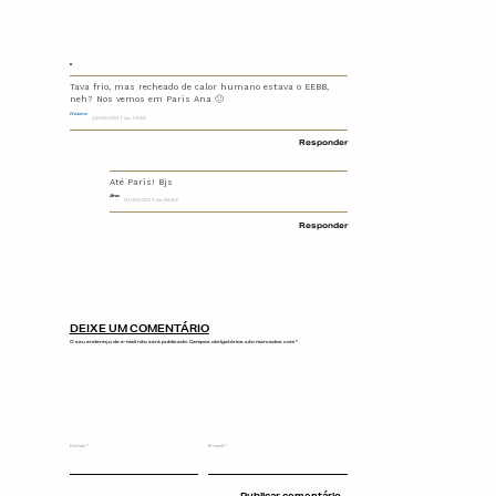
Tava frio, mas recheado de calor humano estava o EEBB,
neh? Nos vemos em Paris Ana 🙂
Naiara
22/02/2017 às 13:55
Responder
Até Paris! Bjs
Ana
01/03/2017 às 05:53
Responder
DEIXE UM COMENTÁRIO
O seu endereço de e-mail não será publicado.
Campos obrigatórios são marcados com
*
Nome
*
E-mail
*