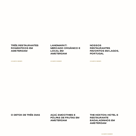
TRÊS RESTAURANTES
LANDMARKT:
NOSSOS
ROMÂNTICOS EM
MERCADO ORGÂNICO E
RESTAURANTES
AMSTERDAM
LOCAL EM
FAVORITOS EM LAGOS,
AMSTERDAM
PORTUGAL
COMER E BEBER
COMER E BEBER
COMER E BEBER
O DETOX DE TRÊS DIAS
AÇAÍ, SMOOTHIES E
THE HOXTON: HOTEL E
POLPAS DE FRUTAS EM
RESTAURANTE
AMSTERDAM
BADALADINHOS EM
AMSTERDAM
COMER E BEBER